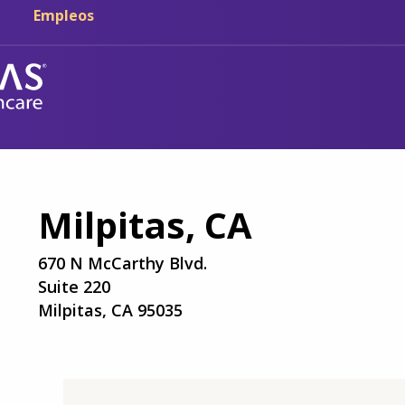
Ir al contenido principal
Ir a navegación
Empleos
Milpitas, CA
670 N McCarthy Blvd.
Suite 220
Milpitas, CA 95035