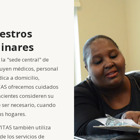
estros
linares
la "sede central" de
luyen médicos, personal
ica a domicilio,
ITAS ofrecemos cuidados
cientes consideren su
e ser necesario, cuando
us hogares.
ITAS también utiliza
de los servicios de