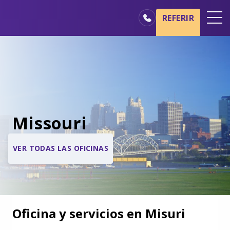
REFERIR
Oficinas
Básicos del cuidado de hospicio
Nuestros servicios
Profesionales médicos
Missouri
Familiares y cuidadores
VER TODAS LAS OFICINAS
Oficina y servicios en Misuri