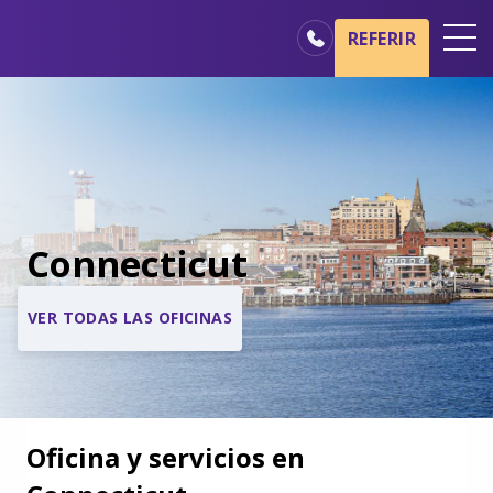
REFERIR
Oficinas
Básicos del cuidado de hospicio
Nuestros servicios
Profesionales médicos
Connecticut
Familiares y cuidadores
VER TODAS LAS OFICINAS
Oficina y servicios en