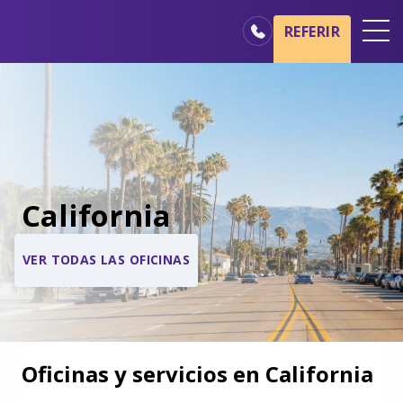
REFERIR
Oficinas
Básicos del cuidado de hospicio
Nuestros servicios
Profesionales médicos
California
Familiares y cuidadores
VER TODAS LAS OFICINAS
Oficinas y servicios en California