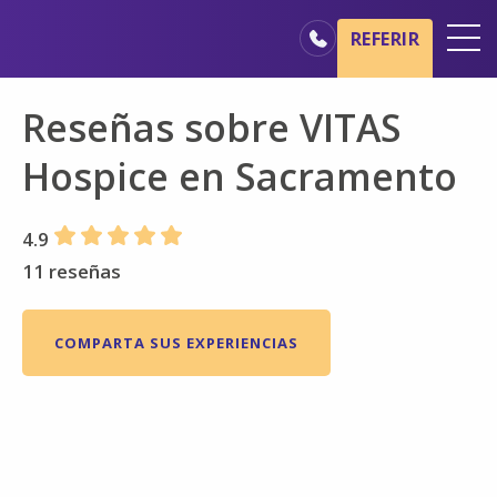
Ir al contenido principal
Ir a navegación
REFERIR
Oficinas
Reseñas sobre VITAS
Básicos del cuidado de hospicio
Hospice en Sacramento
Nuestros servicios
Profesionales médicos
4.9
Familiares y cuidadores
11 reseñas
COMPARTA SUS EXPERIENCIAS