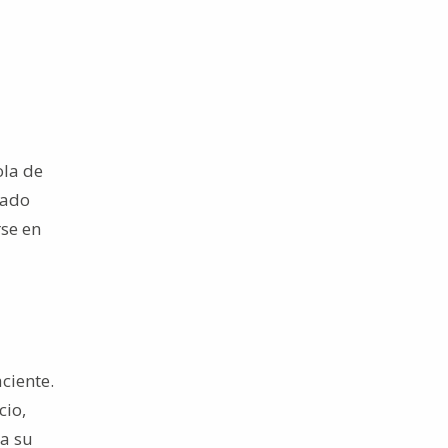
ola de
dado
rse en
ciente.
cio,
 a su