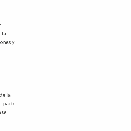
n
 la
iones y
de la
a parte
sta