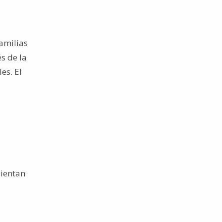
amilias
s de la
es. El
sientan