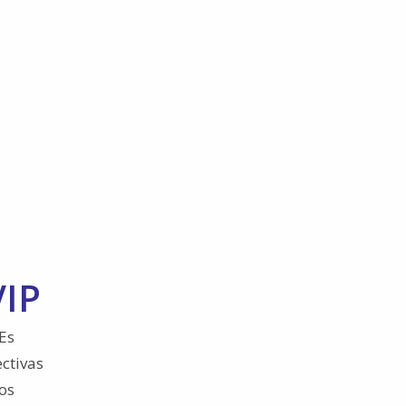
VIP
"Es
ctivas
os