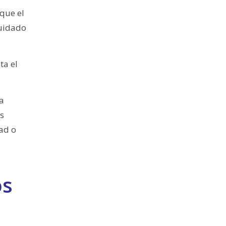
 que el
cuidado
ta el
a
os
ad o
os