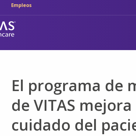
Ir al contenido principal
Ir a navegación
Empleos
El programa de 
de VITAS mejora 
cuidado del paci