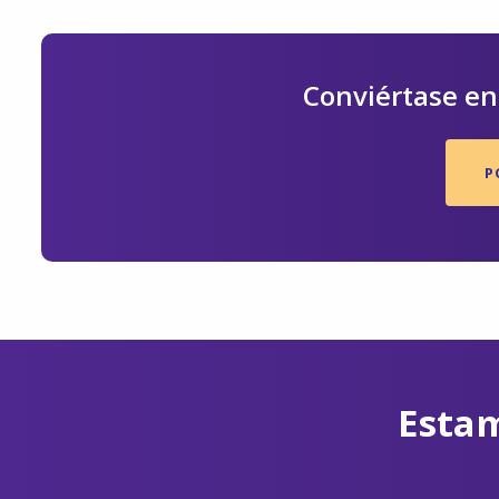
Conviértase en 
P
Estam