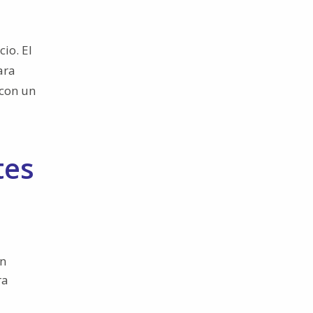
io. El
ara
 con un
tes
on
ra