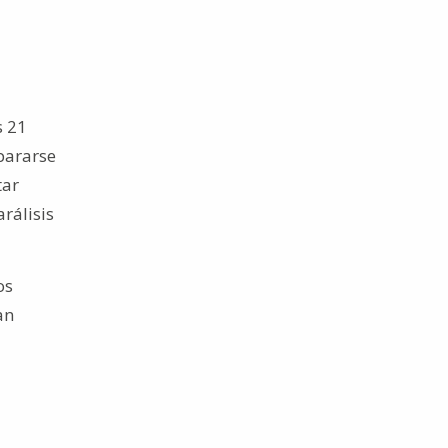
s 21
pararse
tar
rálisis
os
an