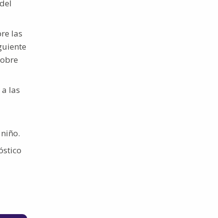
del
re las
guiente
sobre
 a las
 niño.
óstico