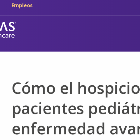
Ir al contenido principal
Ir a navegación
Empleos
Cómo el hospicio
pacientes pediát
enfermedad ava