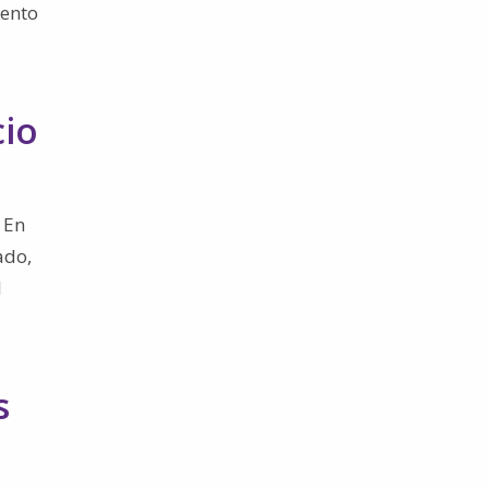
iento
cio
 En
ado,
l
s