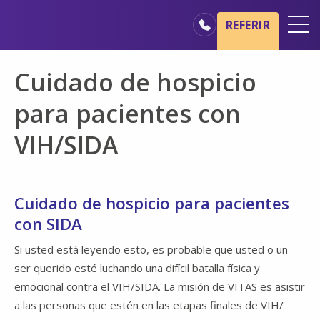
Ir al contenido principal
Ir a navegación
REFERIR
Oficinas
Cuidado de hospicio
Básicos del cuidado de hospicio
para pacientes con
Nuestros servicios
VIH/SIDA
Profesionales médicos
Familiares y cuidadores
Cuidado de hospicio para pacientes
con SIDA
Si usted está leyendo esto, es probable que usted o un
ser querido esté luchando una difícil batalla física y
emocional contra el VIH/SIDA. La misión de VITAS es asistir
a las personas que estén en las etapas finales de VIH/