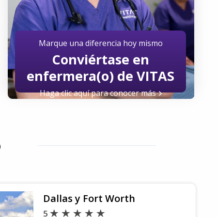
Marque una diferencia hoy mismo
Conviértase en
enfermera(o) de VITAS
Haga clic aquí para conocer más
o
Dallas y Fort Worth
5