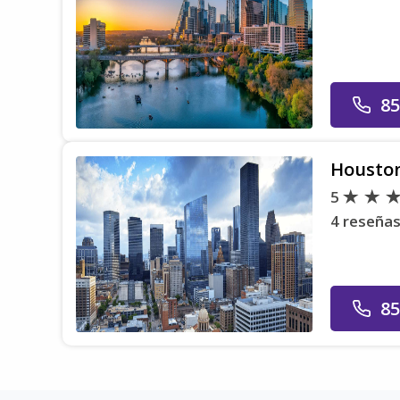
85
Housto
5
4 reseña
85