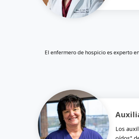
El enfermero de hospicio es experto en
Auxili
Los auxi
oídos" d