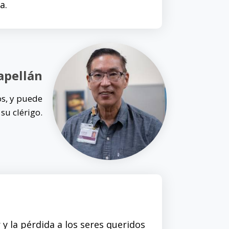
a.
apellán
os, y puede
su clérigo.
 y la pérdida a los seres queridos