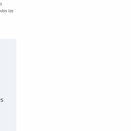
a.
odas las
es