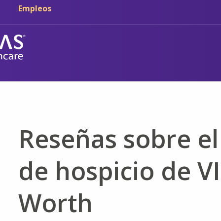
Ir al contenido principal
Ir a navegación
Empleos
Reseñas sobre el
de hospicio de VI
Worth