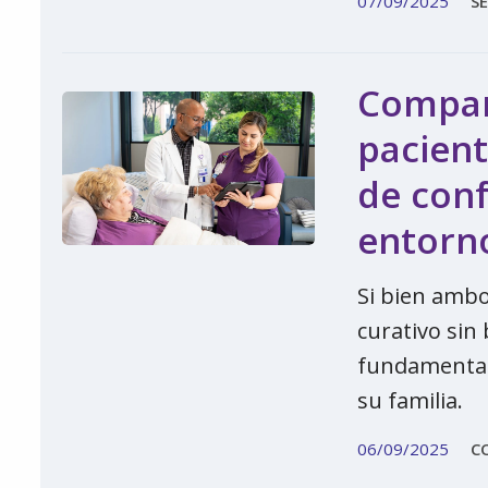
07/09/2025
SE
Compara
pacient
de con
entorno
Si bien ambo
curativo sin
fundamental 
su familia.
06/09/2025
C