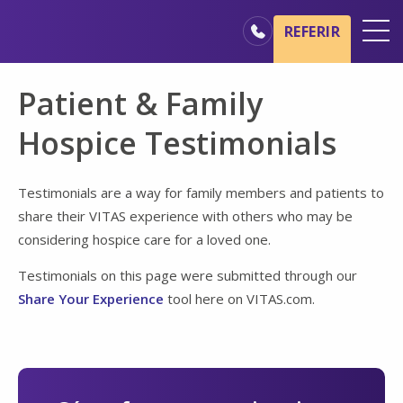
Ir al contenido principal
Ir a navegación
REFERIR
Oficinas
Patient & Family
Básicos del cuidado de hospicio
Hospice Testimonials
Nuestros servicios
Profesionales médicos
Testimonials are a way for family members and patients to
share their VITAS experience with others who may be
Familiares y cuidadores
considering hospice care for a loved one.
Testimonials on this page were submitted through our
Share Your Experience
tool here on VITAS.com.