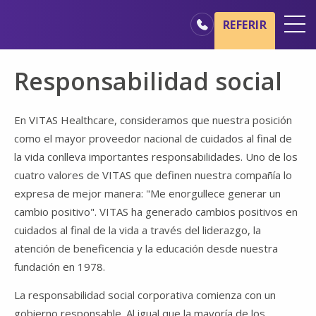
Ir al contenido principal
Ir a navegación
REFERIR
Oficinas
Responsabilidad social
Básicos del cuidado de hospicio
Nuestros servicios
En VITAS Healthcare, consideramos que nuestra posición
como el mayor proveedor nacional de cuidados al final de
Profesionales médicos
la vida conlleva importantes responsabilidades. Uno de los
Familiares y cuidadores
cuatro valores de VITAS que definen nuestra compañía lo
expresa de mejor manera: "Me enorgullece generar un
cambio positivo". VITAS ha generado cambios positivos en
cuidados al final de la vida a través del liderazgo, la
atención de beneficencia y la educación desde nuestra
fundación en 1978.
La responsabilidad social corporativa comienza con un
gobierno responsable. Al igual que la mayoría de los