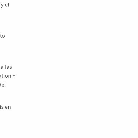
y el
to
a las
tion +
del
is en