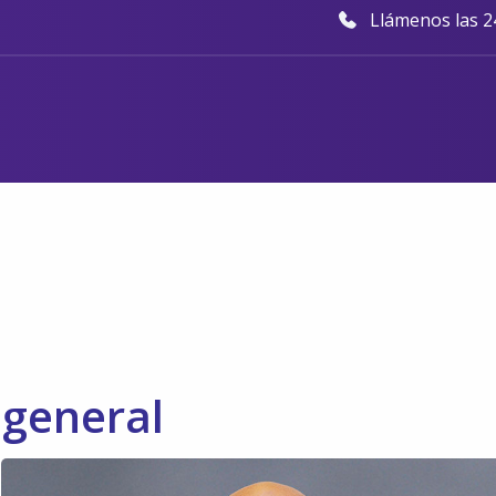
Llámenos las 24
 general