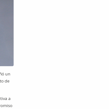
eñó un
to de
tiva a
promiso