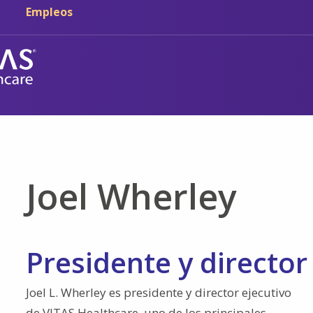
Ir al contenido principal
Ir a navegación
Empleos
Joel Wherley
Presidente y director
Joel L. Wherley es presidente y director ejecutivo
de VITAS Healthcare, uno de los principales