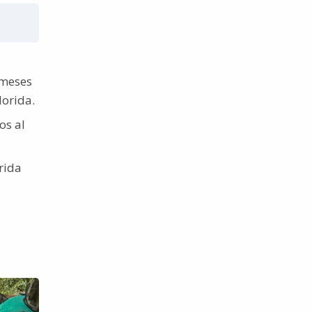
 meses
lorida.
os al
rida