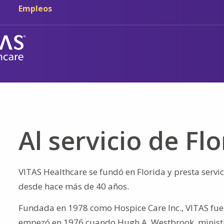
Ir al contenido principal
Ir a navegación
Empleos
Al servicio de Fl
VITAS Healthcare se fundó en Florida y presta servic
desde hace más de 40 años.
Fundada en 1978 como Hospice Care Inc., VITAS fue 
empezó en 1976 cuando Hugh A. Westbrook, ministro