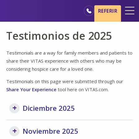
Ir al contenido principal
Ir a navegación
REFERIR
Oficinas
Testimonios de 2025
Básicos del cuidado de hospicio
Nuestros servicios
Testimonials are a way for family members and patients to
share their VITAS experience with others who may be
Profesionales médicos
considering hospice care for a loved one.
Familiares y cuidadores
Testimonials on this page were submitted through our
Share Your Experience
tool here on VITAS.com.
Diciembre 2025
Noviembre 2025