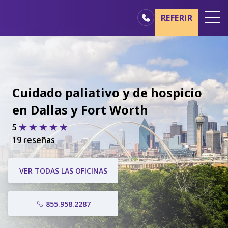
REFERIR
Oficinas
Básicos del cuidado de hospicio
Nuestros servicios
Cuidado paliativo y de hospicio
Profesionales médicos
en Dallas y Fort Worth
Familiares y cuidadores
5
19 reseñas
VER TODAS LAS OFICINAS
855.958.2287