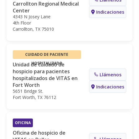
Carrollton Regional Medical
Center
Indicaciones
4343 N Josey Lane
4th Floor
Carrollton, TX 75010
CUIDADO DE PACIENTE
HOSPITALIZADO
Unidad de cuidado de
hospicio para pacientes
Llámenos
hospitalizados de VITAS en
Fort Worth
Indicaciones
5651 Bridge St.
Fort Worth, TX 76112
OFICINA
Oficina de hospicio de
Llámenos