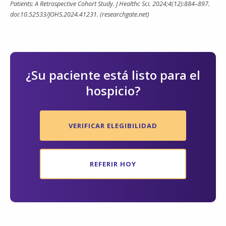
Patients: A Retrospective Cohort Study. J Healthc Sci. 2024;4(12):884–897.
doi:10.52533/JOHS.2024.41231. (researchgate.net)
¿Su paciente está listo para el
hospicio?
VERIFICAR ELEGIBILIDAD
REFERIR HOY