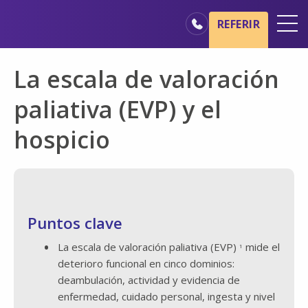
Ir al contenido principal
Ir a navegación
REFERIR
Oficinas
La escala de valoración
Básicos del cuidado de hospicio
paliativa (EVP) y el
Nuestros servicios
hospicio
Profesionales médicos
Familiares y cuidadores
Puntos clave
La escala de valoración paliativa (EVP)
mide el
1
deterioro funcional en cinco dominios:
deambulación, actividad y evidencia de
enfermedad, cuidado personal, ingesta y nivel