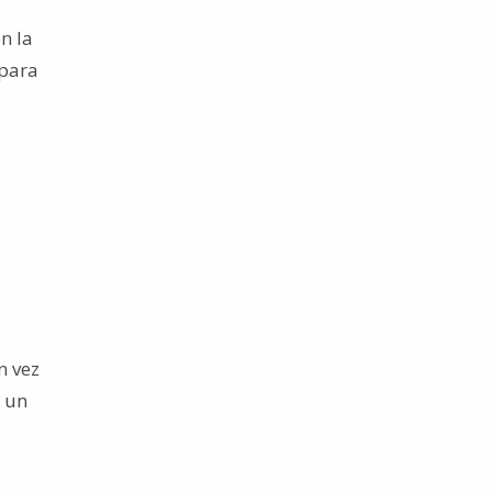
n la
 para
n vez
n un