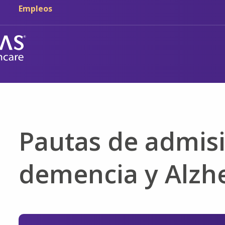
Ir al contenido principal
Ir a navegación
Empleos
Pautas de admisi
demencia y Alzh