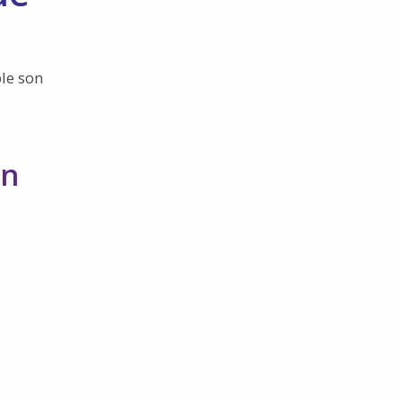
le son
en