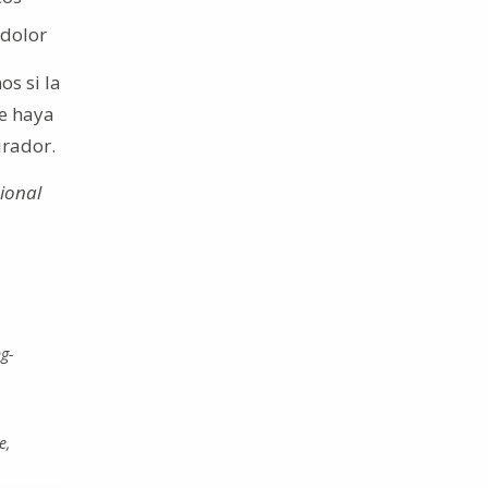
 dolor
os si la
e haya
irador.
sional
g-
e,