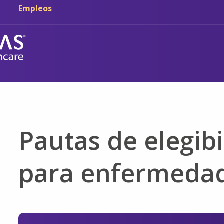
Ir al contenido principal
Ir a navegación
Empleos
Pautas de elegibi
para enfermedad