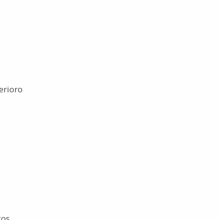
erioro
cos