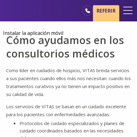
Ir al contenido principal
Ir a navegación
REFERIR
Oficinas
Instalar la aplicación móvil
Cómo ayudamos en los
Básicos del cuidado de hospicio
consultorios médicos
Nuestros servicios
Profesionales médicos
Como líder en cuidados de hospicio, VITAS brinda servicios
Familiares y cuidadores
a sus pacientes cuando ellos más nos necesitan: cuando los
tratamientos curativos ya no tienen un impacto positivo en
su calidad de vida.
Los servicios de VITAS se basan en un cuidado excelente
para los pacientes con enfermedades avanzadas:
Protocolos de cuidado especializados y planes de
cuidado coordinados basados en las necesidades