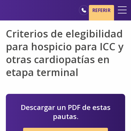
Ir al contenido principal
Ir a navegación
REFERIR
Oficinas
Criterios de elegibilidad
Básicos del cuidado de hospicio
para hospicio para ICC y
Nuestros servicios
otras cardiopatías en
Profesionales médicos
etapa terminal
Familiares y cuidadores
Descargar un PDF de estas
pautas.