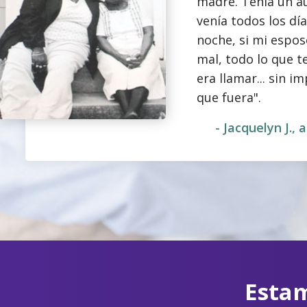
madre. Tenía un au
venía todos los día
noche, si mi espos
mal, todo lo que t
era llamar... sin i
que fuera".
- Jacquelyn J.,
Estam