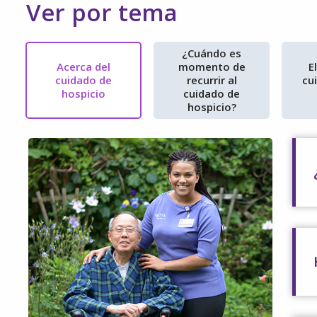
Ver por tema
¿Cuándo es
Acerca del
momento de
E
cuidado de
recurrir al
cu
hospicio
cuidado de
hospicio?