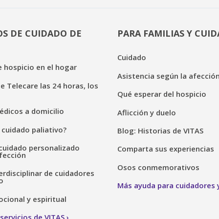
OS DE CUIDADO DE
PARA FAMILIAS Y CUI
Cuidado
 hospicio en el hogar
Asistencia según la afecció
de Telecare las 24 horas, los
Qué esperar del hospicio
dicos a domicilio
Aflicción y duelo
 cuidado paliativo?
Blog: Historias de VITAS
cuidado personalizado
Comparta sus experiencias
fección
Osos conmemorativos
erdisciplinar de cuidadores
o
Más ayuda para cuidadores y
ional y espiritual
servicios de VITAS