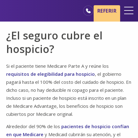
Ir al contenido principal
Ir a navegación
REFERIR
Oficinas
¿El seguro cubre el
Básicos del cuidado de hospicio
hospicio?
Nuestros servicios
Profesionales médicos
Si el paciente tiene Medicare Parte A y reúne los
requisitos de elegibilidad para hospicio
, el gobierno
Familiares y cuidadores
pagará hasta el 100% del costo del cuidado de hospicio. En
dicho caso, no hay deducible ni copago para el paciente.
Incluso si un paciente de hospicio está inscrito en un plan
de Medicare Advantage, los beneficios de hospicio son
cubiertos por Medicare original.
Alrededor del 90% de los
pacientes de hospicio confían
en que Medicare
y Medicaid cubrirán su atención, y el