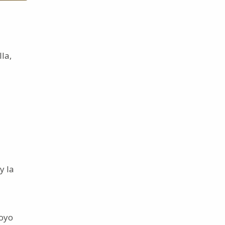
la,
y la
poyo