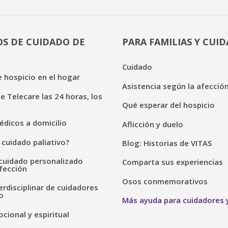
OS DE CUIDADO DE
PARA FAMILIAS Y CUI
Cuidado
 hospicio en el hogar
Asistencia según la afecció
de Telecare las 24 horas, los
Qué esperar del hospicio
dicos a domicilio
Aflicción y duelo
 cuidado paliativo?
Blog: Historias de VITAS
cuidado personalizado
Comparta sus experiencias
fección
Osos conmemorativos
erdisciplinar de cuidadores
o
Más ayuda para cuidadores y
ional y espiritual