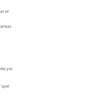
ar el
tareas
nte y/o
r qué