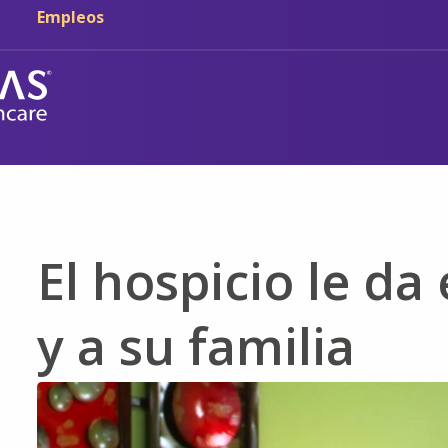
Ir al contenido principal
Ir a navegación
Empleos
El hospicio le da 
y a su familia