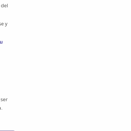
 del
se y
su
 ser
a.