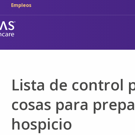
Ir al contenido principal
Ir a navegación
Empleos
Lista de control 
cosas para prepa
hospicio