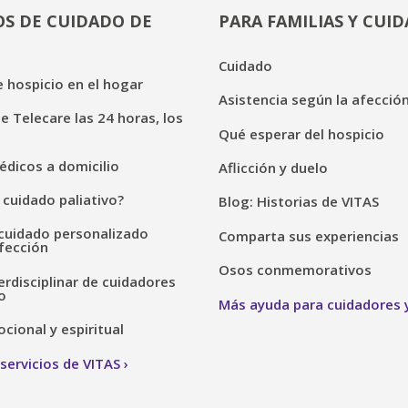
OS DE CUIDADO DE
PARA FAMILIAS Y CUI
Cuidado
 hospicio en el hogar
Asistencia según la afecció
de Telecare las 24 horas, los
Qué esperar del hospicio
dicos a domicilio
Aflicción y duelo
 cuidado paliativo?
Blog: Historias de VITAS
cuidado personalizado
Comparta sus experiencias
fección
Osos conmemorativos
erdisciplinar de cuidadores
o
Más ayuda para cuidadores y
ional y espiritual
servicios de VITAS