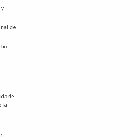
 y
inal de
cho
udarle
 la
r.