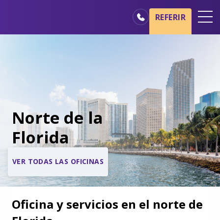
REFERIR
Oficinas
Básicos del cuidado de hospicio
Nuestros servicios
Profesionales médicos
Norte de la
Familiares y cuidadores
Florida
VER TODAS LAS OFICINAS
Oficina y servicios en el norte de