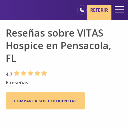
Ir al contenido principal
Ir a navegación
REFERIR
Oficinas
Reseñas sobre VITAS
Básicos del cuidado de hospicio
Hospice en Pensacola,
Nuestros servicios
FL
Profesionales médicos
Familiares y cuidadores
4.7
6 reseñas
COMPARTA SUS EXPERIENCIAS