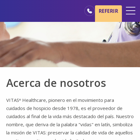
Ir al contenido principal
Ir a navegación
REFERIR
Oficinas
Básicos del cuidado de hospicio
Nuestros servicios
Profesionales médicos
Familiares y cuidadores
Acerca de nosotros
VITAS
Healthcare, pionero en el movimiento para
®
cuidados de hospicio desde 1978, es el proveedor de
cuidados al final de la vida más destacado del país. Nuestro
nombre, que deriva de la palabra "vidas" en latín, simboliza
la misión de VITAS: preservar la calidad de vida de aquellos