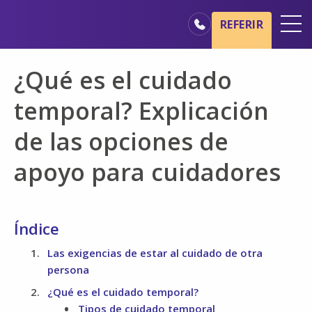
Ir al contenido principal
Ir a navegación
REFERIR
Oficinas
¿Qué es el cuidado
Básicos del cuidado de hospicio
temporal? Explicación
Nuestros servicios
de las opciones de
Profesionales médicos
apoyo para cuidadores
Familiares y cuidadores
Índice
Las exigencias de estar al cuidado de otra
persona
¿Qué es el cuidado temporal?
Tipos de cuidado temporal