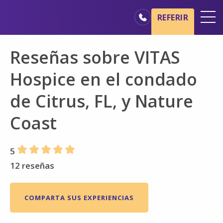
Ir al contenido principal
Ir a navegación
REFERIR
Oficinas
Reseñas sobre VITAS
Básicos del cuidado de hospicio
Hospice en el condado
Nuestros servicios
de Citrus, FL, y Nature
Profesionales médicos
Coast
Familiares y cuidadores
5
12 reseñas
COMPARTA SUS EXPERIENCIAS