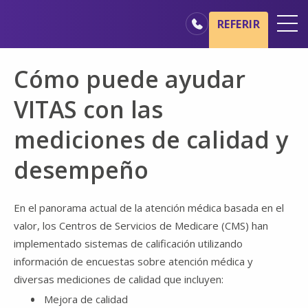
Ir al contenido principal
Ir a navegación
REFERIR
Oficinas
Cómo puede ayudar
Básicos del cuidado de hospicio
VITAS con las
Nuestros servicios
mediciones de calidad y
Profesionales médicos
desempeño
Familiares y cuidadores
En el panorama actual de la atención médica basada en el
valor, los Centros de Servicios de Medicare (CMS) han
implementado sistemas de calificación utilizando
información de encuestas sobre atención médica y
diversas mediciones de calidad que incluyen:
Mejora de calidad