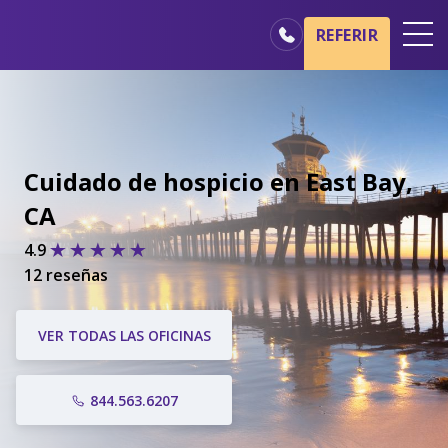
REFERIR
Oficinas
Básicos del cuidado de hospicio
Nuestros servicios
Cuidado de hospicio en East Bay,
Profesionales médicos
CA
Familiares y cuidadores
4.9
12 reseñas
VER TODAS LAS OFICINAS
844.563.6207