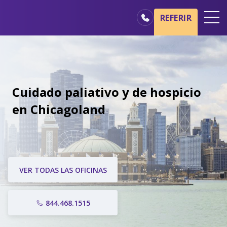
REFERIR
Oficinas
Básicos del cuidado de hospicio
Nuestros servicios
Cuidado paliativo y de hospicio
Profesionales médicos
en Chicagoland
Familiares y cuidadores
VER TODAS LAS OFICINAS
844.468.1515