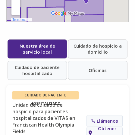
Nuestra área de
Cuidado de hospicio a
servicio local
domicilio
Cuidado de paciente
Oficinas
hospitalizado
CUIDADO DE PACIENTE
HOSPITALIZADO
Unidad de cuidado de
hospicio para pacientes
hospitalizados de VITAS en
Llámenos
Franciscan Health Olympia
Obtener
Fields