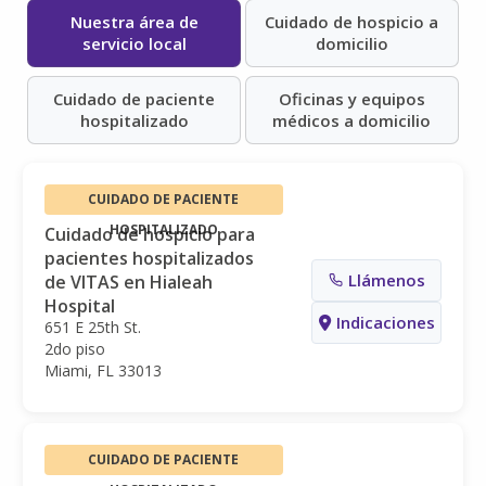
Nuestra área de
Cuidado de hospicio a
servicio local
domicilio
Cuidado de paciente
Oficinas y equipos
hospitalizado
médicos a domicilio
CUIDADO DE PACIENTE
HOSPITALIZADO
Cuidado de hospicio para
pacientes hospitalizados
Llámenos
de VITAS en Hialeah
Hospital
Indicaciones
651 E 25th St.
2do piso
Miami, FL 33013
CUIDADO DE PACIENTE