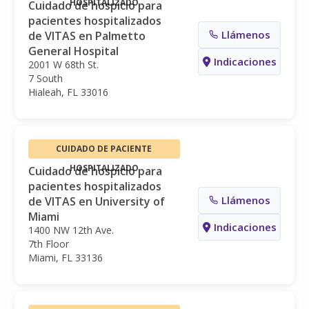
HOSPITALIZADO
Cuidado de hospicio para
pacientes hospitalizados
Llámenos
de VITAS en Palmetto
General Hospital
Indicaciones
2001 W 68th St.
7 South
Hialeah, FL 33016
CUIDADO DE PACIENTE
HOSPITALIZADO
Cuidado de hospicio para
pacientes hospitalizados
Llámenos
de VITAS en University of
Miami
Indicaciones
1400 NW 12th Ave.
7th Floor
Miami, FL 33136