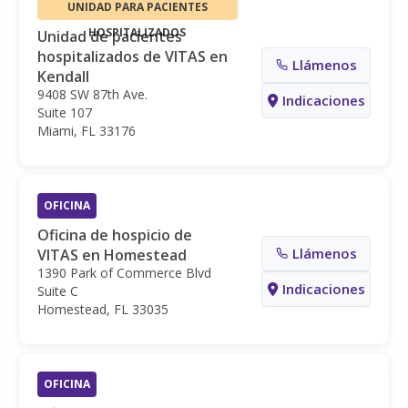
UNIDAD PARA PACIENTES
HOSPITALIZADOS
Unidad de pacientes
hospitalizados de VITAS en
Llámenos
Kendall
9408 SW 87th Ave.
Indicaciones
Suite 107
Miami, FL 33176
OFICINA
Oficina de hospicio de
Llámenos
VITAS en Homestead
1390 Park of Commerce Blvd
Indicaciones
Suite C
Homestead, FL 33035
OFICINA