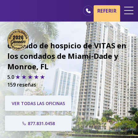
REFERIR
Oficinas
Básicos del cuidado de hospicio
Cuidado de hospicio de VITAS en
Nuestros servicios
los condados de Miami-Dade y
Profesionales médicos
Monroe, FL
Familiares y cuidadores
5.0
159 reseñas
VER TODAS LAS OFICINAS
877.831.0458