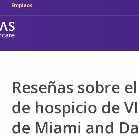
Ir al contenido principal
Ir a navegación
Empleos
Reseñas sobre el
de hospicio de V
de Miami and Da