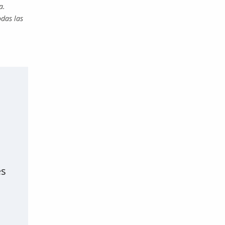
a.
odas las
es