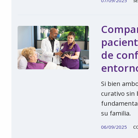
07/09/2025
SE
Compara
pacient
de con
entorno
Si bien ambo
curativo sin
fundamental 
su familia.
06/09/2025
C