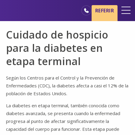
Ir al contenido principal
Ir a navegación
REFERIR
Oficinas
Cuidado de hospicio
Básicos del cuidado de hospicio
para la diabetes en
Nuestros servicios
etapa terminal
Profesionales médicos
Familiares y cuidadores
Según los Centros para el Control y la Prevención de
Enfermedades (CDC), la diabetes afecta a casi el 12% de la
población de Estados Unidos.
La diabetes en etapa terminal, también conocida como
diabetes avanzada, se presenta cuando la enfermedad
progresa al punto de afectar significativamente la
capacidad del cuerpo para funcionar. Esta etapa puede