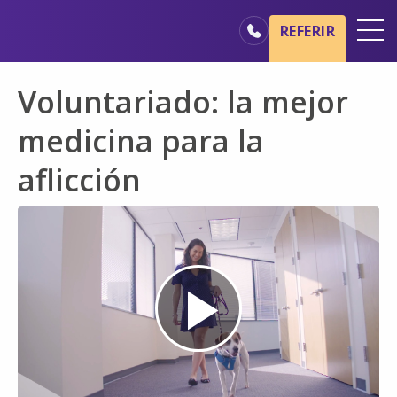
Ir al contenido principal
Ir a navegación
REFERIR
Oficinas
Voluntariado: la mejor
Básicos del cuidado de hospicio
medicina para la
Nuestros servicios
aflicción
Profesionales médicos
Familiares y cuidadores
Play