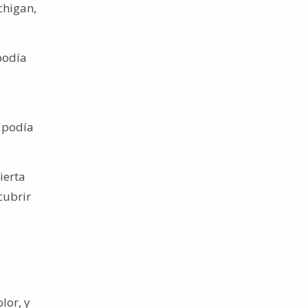
chigan,
podía
a podía
ierta
cubrir
lor, y