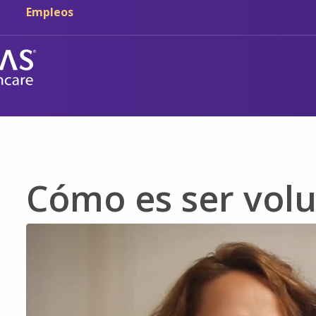
Ir al contenido principal
Ir a navegación
Empleos
Cómo es ser volu