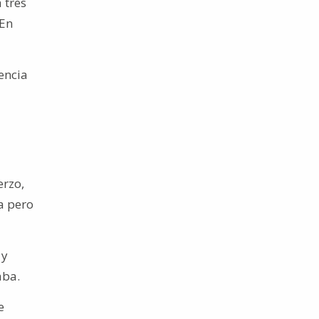
 tres
 En
encia
erzo,
a pero
 y
aba.
e