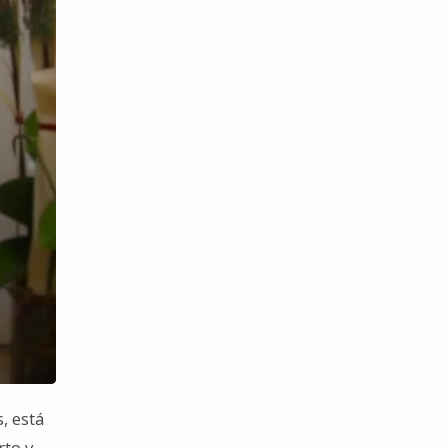
, está
rto y