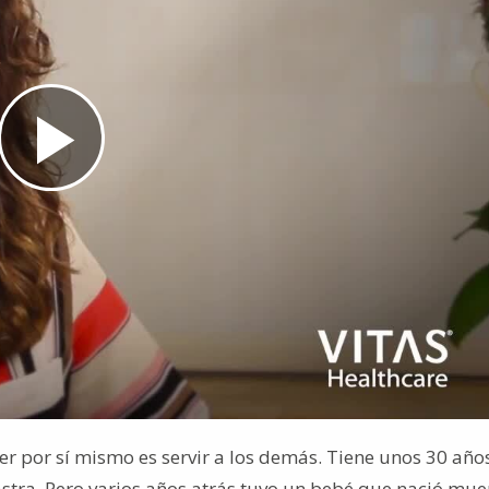
Play
Video
r por sí mismo es servir a los demás. Tiene unos 30 años
tra. Pero varios años atrás tuvo un bebé que nació mue