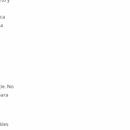
ica
ia
le. No
para
áles