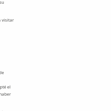
 su
 visitar
de
pté el
 haber