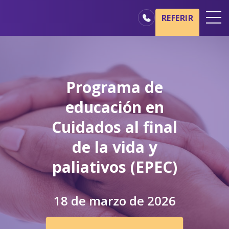
Ir al contenido principal
Ir a navegación
REFERIR
Oficinas
Básicos del cuidado de hospicio
Programa de
Nuestros servicios
educación en
Profesionales médicos
Cuidados al final
Familiares y cuidadores
de la vida y
paliativos (EPEC)
18 de marzo de 2026