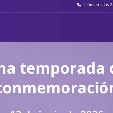
Llámenos las 24
na temporada 
conmemoració