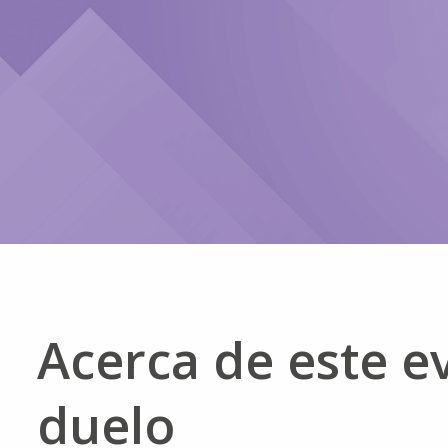
Acerca de este e
duelo