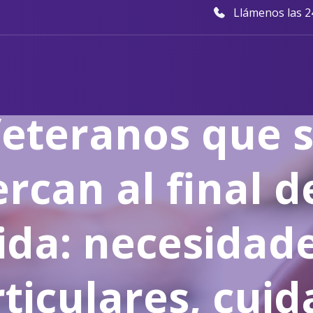
Llámenos las 24
Seminario web
eteranos que 
rcan al final d
ida: necesidad
ticulares, cui