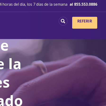
 horas del día, los 7 días de la semana
al 855.553.0886
:
REFERIR
se
e la
es
dado