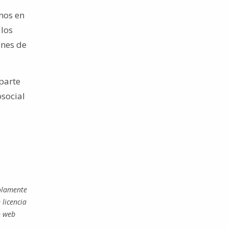
anos en
 los
ones de
mparte
osocial
solamente
 licencia
o web