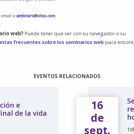
n email a
webinars@vitas.com
.
ario web?
Puede tener que ver con su navegador o su
untas frecuentes sobre los seminarios web
para encont
EVENTOS RELACIONADOS
S
16
ción e
r
inal de la vida
de
h
sept.
1:0
6