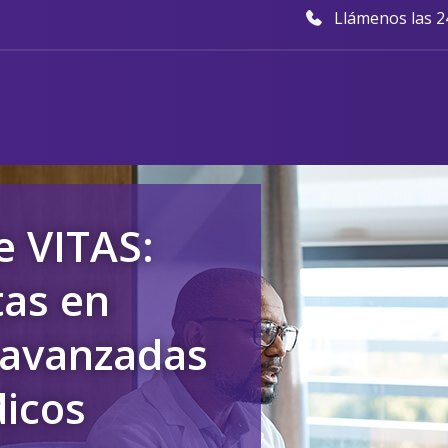
Llámenos las 24
e VITAS:
tas en
avanzadas
icos