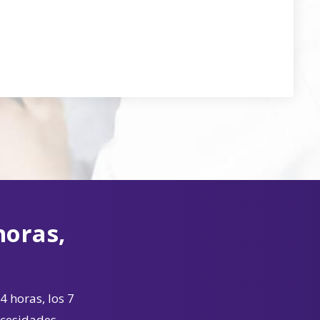
horas,
4 horas, los 7
ecesidades.