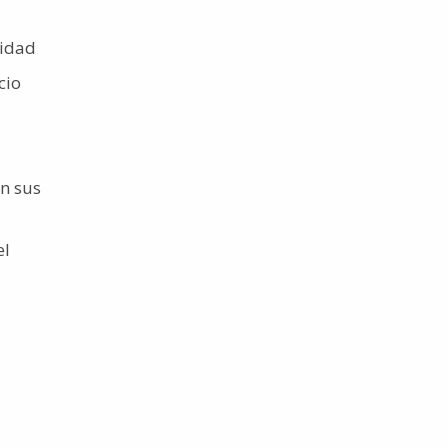
lidad
cio
on sus
el