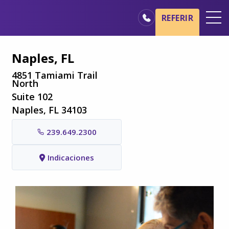
Ir al contenido principal
Ir a navegación
REFERIR
Oficinas
Naples, FL
Básicos del cuidado de hospicio
4851 Tamiami Trail
North
Nuestros servicios
Suite 102
Profesionales médicos
Naples, FL 34103
Familiares y cuidadores
239.649.2300
Indicaciones