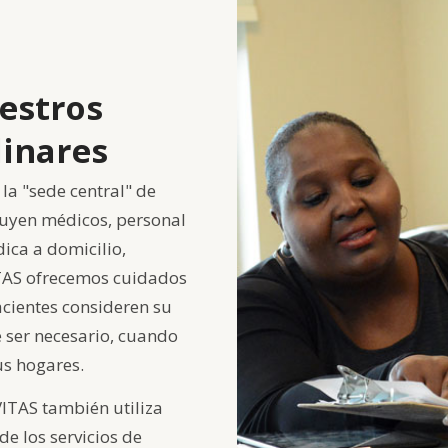
estros
linares
la "sede central" de
luyen médicos, personal
ica a domicilio,
ITAS ofrecemos cuidados
cientes consideren su
e ser necesario, cuando
us hogares.
ITAS también utiliza
de los servicios de