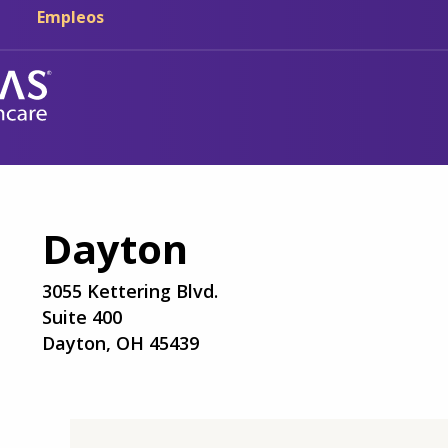
Ir al contenido principal
Ir a navegación
Empleos
Dayton
3055 Kettering Blvd.
Suite 400
Dayton, OH 45439