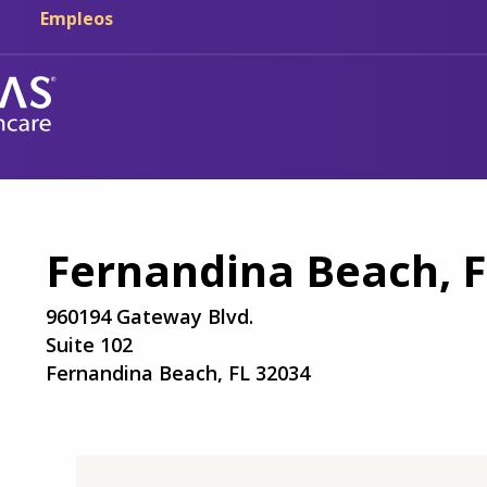
Ir al contenido principal
Ir a navegación
Empleos
Fernandina Beach, 
960194 Gateway Blvd.
Suite 102
Fernandina Beach, FL 32034