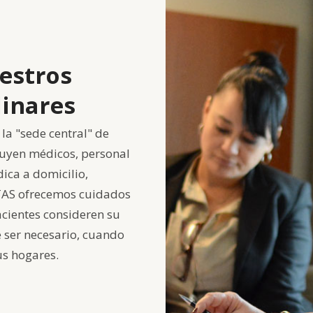
estros
linares
la "sede central" de
luyen médicos, personal
ica a domicilio,
ITAS ofrecemos cuidados
cientes consideren su
e ser necesario, cuando
us hogares.