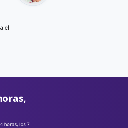
a el
horas,
4 horas, los 7