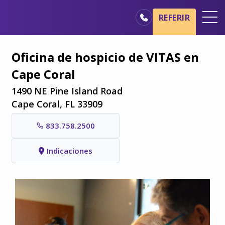
Ir al contenido principal
Ir a navegación
REFERIR
Oficinas
Oficina de hospicio de VITAS en
Básicos del cuidado de hospicio
Cape Coral
Nuestros servicios
1490 NE Pine Island Road
Profesionales médicos
Cape Coral, FL 33909
Familiares y cuidadores
833.758.2500
Indicaciones