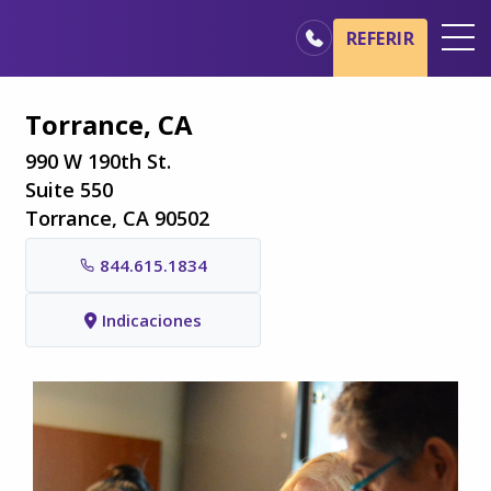
Ir al contenido principal
Ir a navegación
REFERIR
Oficinas
Torrance, CA
Básicos del cuidado de hospicio
990 W 190th St.
Nuestros servicios
Suite 550
Torrance, CA 90502
Profesionales médicos
844.615.1834
Familiares y cuidadores
Indicaciones