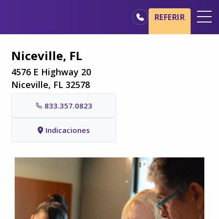
Ir al contenido principal
Ir a navegación
REFERIR
Oficinas
Niceville, FL
Básicos del cuidado de hospicio
4576 E Highway 20
Nuestros servicios
Niceville, FL 32578
Profesionales médicos
833.357.0823
Familiares y cuidadores
Indicaciones